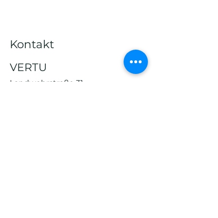
Kontakt
VERTU
Landwehrstraße 31
64293 Darmstadt
Tel: 06151/6609808
Fax: 06151/6609809
Email :
info@vertu-praxis.de
Vorname
Nachname